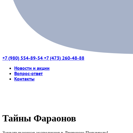
+7 (980) 554-89-54
+7 (473) 260-48-88
Новости и акции
Вопрос-ответ
Контакты
Тайны Фараонов
Захватывающая экспедиция в Древнюю Пирамиду!