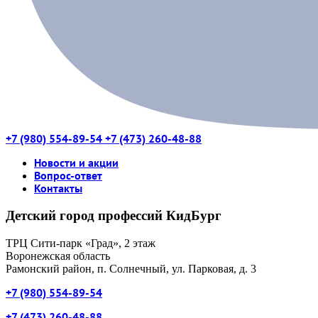
+7 (980) 554-89-54
+7 (473) 260-48-88
Новости и акции
Вопрос-ответ
Контакты
Детский город профессий КидБург
ТРЦ Сити-парк «Град», 2 этаж
Воронежская область
Рамонский район, п. Солнечный, ул. Парковая, д. 3
+7 (980) 554-89-54
+7 (473) 260-48-88