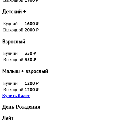
Выходной
1900
₽
Детский +
Будний
1600
₽
Выходной
2000
₽
Взрослый
Будний
350
₽
Выходной
350
₽
Малыш + взрослый
Будний
1200
₽
Выходной
1200
₽
Купить билет
День Рождения
Лайт