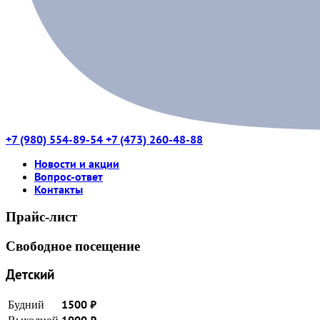
+7 (980) 554-89-54
+7 (473) 260-48-88
Новости и акции
Вопрос-ответ
Контакты
Прайс-лист
Свободное посещение
Детский
Будний
1500
₽