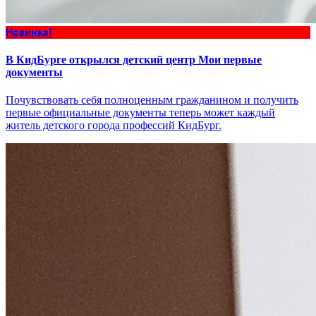
Новинка!
В КидБурге открылся детский центр Мои первые
документы
Почувствовать себя полноценным гражданином и получить
первые официальные документы теперь может каждый
житель детского города профессий КидБург.