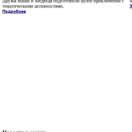
Друзья Маши и Медведя подготовили целое приключение с
б
тематическими активностями.
З
Подробнее